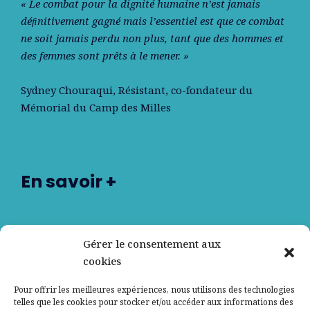
« Le combat pour la dignité humaine n’est jamais
déﬁnitivement gagné mais l’essentiel est que ce combat
ne soit jamais perdu non plus, tant que des hommes et
des femmes sont prêts à le mener. »
Sydney Chouraqui
, Résistant, co-fondateur du
Mémorial du Camp des Milles
En savoir +
Nos partenaires
Gérer le consentement aux
cookies
Qui sommes-nous ?
Pour offrir les meilleures expériences, nous utilisons des technologies
telles que les cookies pour stocker et/ou accéder aux informations des