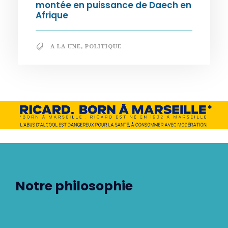
montée en puissance de Daech en
Afrique
A LA UNE
,
POLITIQUE
Notre philosophie