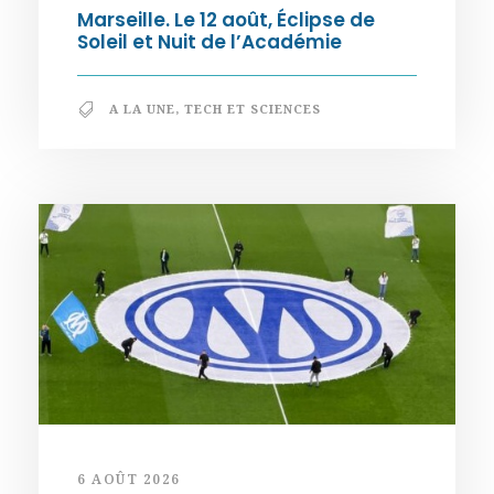
Marseille. Le 12 août, Éclipse de
Soleil et Nuit de l’Académie
A LA UNE
,
TECH ET SCIENCES
6 AOÛT 2026