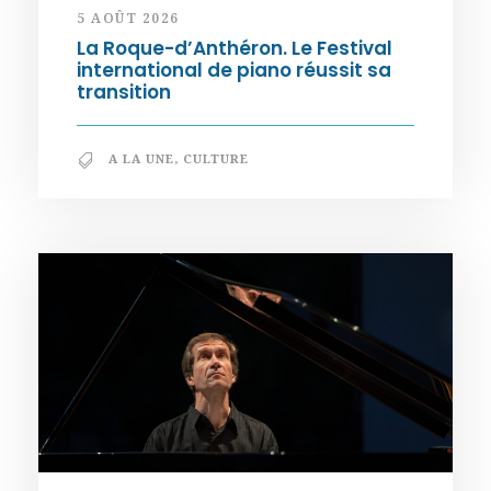
5 AOÛT 2026
La Roque-d’Anthéron. Le Festival
international de piano réussit sa
transition
A LA UNE
,
CULTURE