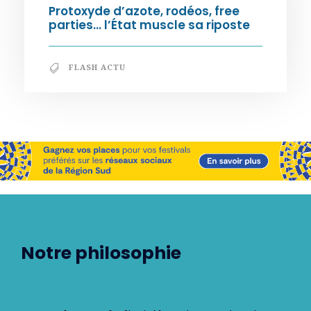
Protoxyde d’azote, rodéos, free
parties… l’État muscle sa riposte
FLASH ACTU
Notre philosophie