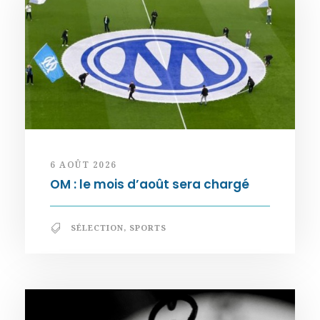
6 AOÛT 2026
OM : le mois d’août sera chargé
SÉLECTION
,
SPORTS