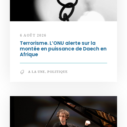
6 AOÛT 2026
Terrorisme. L’ONU alerte sur la
montée en puissance de Daech en
Afrique
A LA UNE
,
POLITIQUE