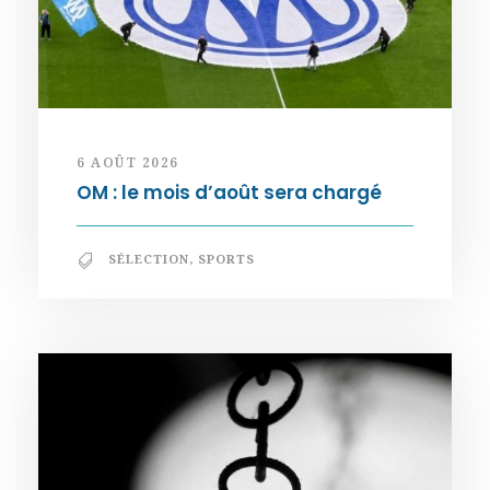
6 AOÛT 2026
OM : le mois d’août sera chargé
SÉLECTION
,
SPORTS