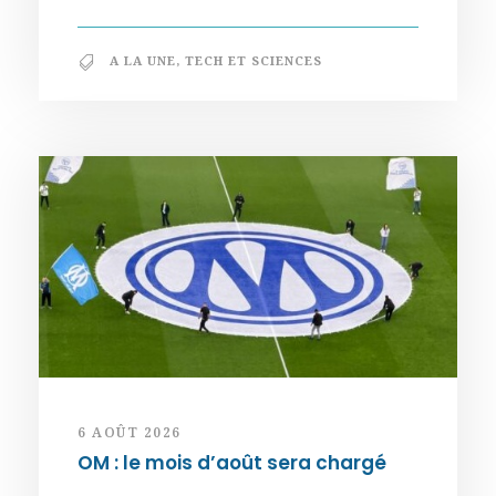
A LA UNE
,
TECH ET SCIENCES
6 AOÛT 2026
OM : le mois d’août sera chargé