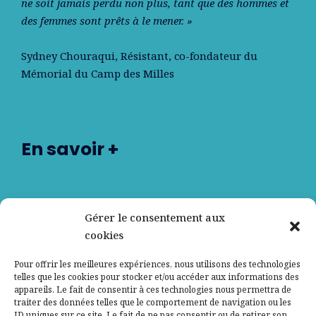
ne soit jamais perdu non plus, tant que des hommes et
des femmes sont prêts à le mener. »
Sydney Chouraqui
, Résistant, co-fondateur du
Mémorial du Camp des Milles
En savoir +
Nos partenaires
Gérer le consentement aux
cookies
Qui sommes-nous ?
Pour offrir les meilleures expériences, nous utilisons des technologies
telles que les cookies pour stocker et/ou accéder aux informations des
Contactez-nous
appareils. Le fait de consentir à ces technologies nous permettra de
traiter des données telles que le comportement de navigation ou les
ID uniques sur ce site. Le fait de ne pas consentir ou de retirer son