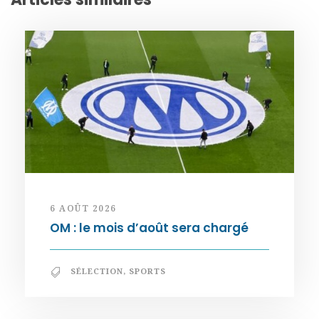
6 AOÛT 2026
OM : le mois d’août sera chargé
SÉLECTION
,
SPORTS