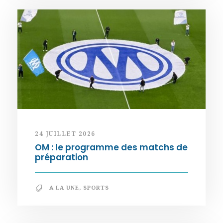
24 JUILLET 2026
OM : le programme des matchs de
préparation
A LA UNE
,
SPORTS