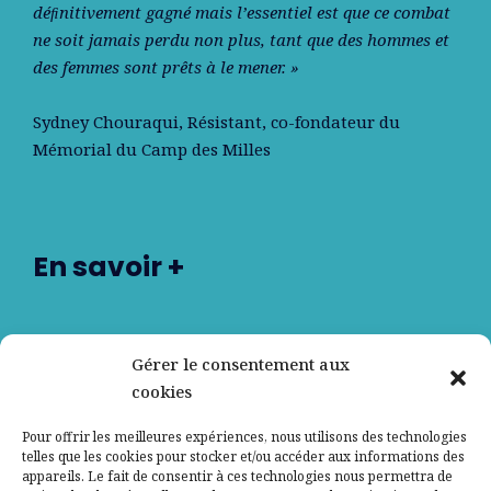
déﬁnitivement gagné mais l’essentiel est que ce combat
ne soit jamais perdu non plus, tant que des hommes et
des femmes sont prêts à le mener. »
Sydney Chouraqui
, Résistant, co-fondateur du
Mémorial du Camp des Milles
En savoir +
Nos partenaires
Gérer le consentement aux
cookies
Qui sommes-nous ?
Pour offrir les meilleures expériences, nous utilisons des technologies
telles que les cookies pour stocker et/ou accéder aux informations des
Contactez-nous
appareils. Le fait de consentir à ces technologies nous permettra de