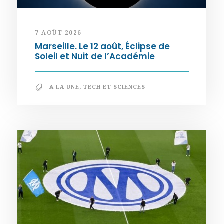
7 AOÛT 2026
Marseille. Le 12 août, Éclipse de
Soleil et Nuit de l’Académie
A LA UNE
,
TECH ET SCIENCES