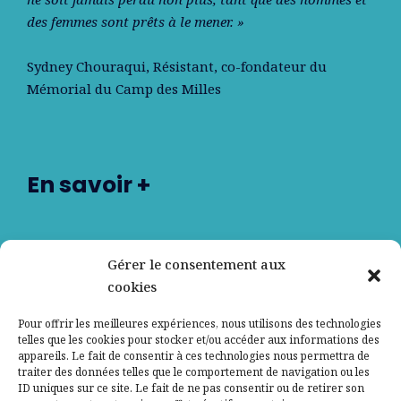
des femmes sont prêts à le mener. »
Sydney Chouraqui
, Résistant, co-fondateur du
Mémorial du Camp des Milles
En savoir +
Nos partenaires
Gérer le consentement aux
cookies
Qui sommes-nous ?
Pour offrir les meilleures expériences, nous utilisons des technologies
telles que les cookies pour stocker et/ou accéder aux informations des
Contactez-nous
appareils. Le fait de consentir à ces technologies nous permettra de
traiter des données telles que le comportement de navigation ou les
ID uniques sur ce site. Le fait de ne pas consentir ou de retirer son
Mentions légales