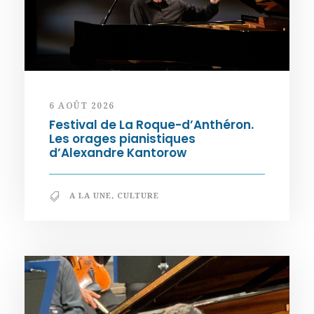
6 AOÛT 2026
Festival de La Roque-d’Anthéron.
Les orages pianistiques
d’Alexandre Kantorow
A LA UNE
,
CULTURE