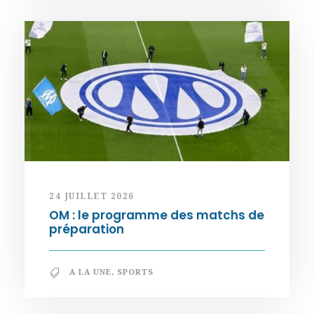
24 JUILLET 2026
OM : le programme des matchs de
préparation
A LA UNE
,
SPORTS