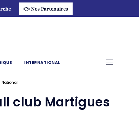
rche
Nos Partenaires
RIQUE
INTERNATIONAL
en National
all club Martigues