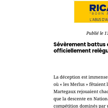
Publié le 
Sévèrement battus d
officiellement relég
La déception est immense e
où « les Merlus » fêtaient 
Martegaux rejouaient chacu
que la descente en Nationa
compétition dominés par u