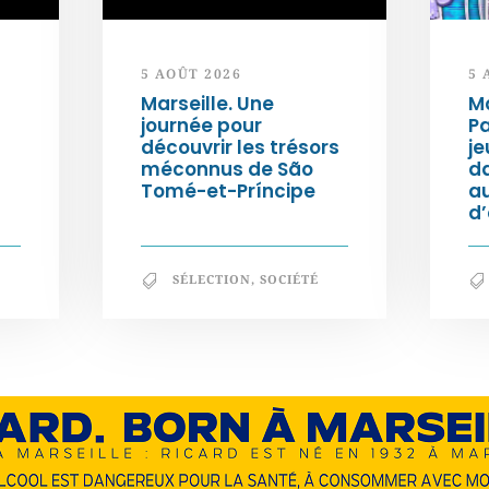
5 AOÛT 2026
5 
Marseille. Une
Ma
journée pour
Pa
découvrir les trésors
je
méconnus de São
da
Tomé-et-Príncipe
au
d
SÉLECTION
,
SOCIÉTÉ
En savoir +