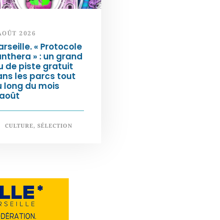
AOÛT 2026
rseille. « Protocole
nthera » : un grand
u de piste gratuit
ns les parcs tout
 long du mois
’août
CULTURE
,
SÉLECTION