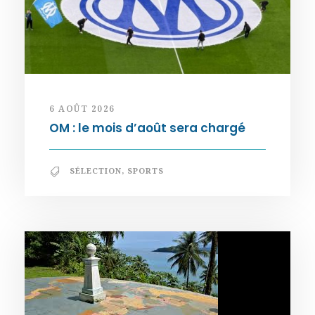
6 AOÛT 2026
OM : le mois d’août sera chargé
SÉLECTION
,
SPORTS