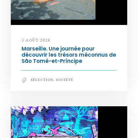
5 AOÛT 2026
Marseille. Une journée pour
découvrir les trésors méconnus de
São Tomé-et-Príncipe
SÉLECTION
,
SOCIÉTÉ