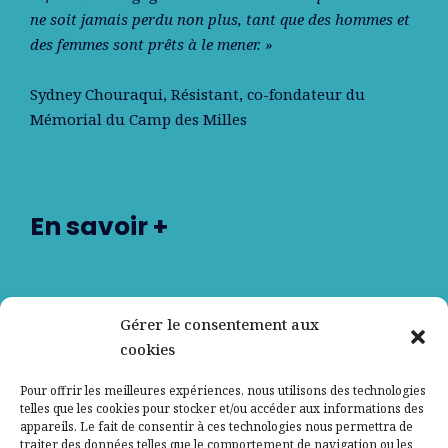
ne soit jamais perdu non plus, tant que des hommes et
des femmes sont prêts à le mener. »
Sydney Chouraqui
, Résistant, co-fondateur du
Mémorial du Camp des Milles
En savoir +
Nos partenaires
Gérer le consentement aux
cookies
Qui sommes-nous ?
Pour offrir les meilleures expériences, nous utilisons des technologies
telles que les cookies pour stocker et/ou accéder aux informations des
Contactez-nous
appareils. Le fait de consentir à ces technologies nous permettra de
traiter des données telles que le comportement de navigation ou les