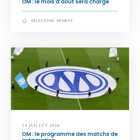
OM : le mois d’août sera chargé
SÉLECTION
,
SPORTS
24 JUILLET 2026
OM : le programme des matchs de