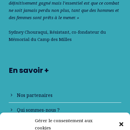
déﬁnitivement gagné mais l’essentiel est que ce combat
ne soit jamais perdu non plus, tant que des hommes et
des femmes sont prêts à le mener. »
Sydney Chouraqui
, Résistant, co-fondateur du
Mémorial du Camp des Milles
En savoir +
Nos partenaires
Qui sommes-nous ?
Gérer le consentement aux
Contactez-nous
cookies