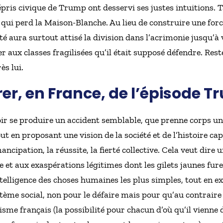
épris civique de Trump ont desservi ses justes intuitions. 
à qui perd la Maison-Blanche. Au lieu de construire une for
é aura surtout attisé la division dans l’acrimonie jusqu’à 
er aux classes fragilisées qu’il était supposé défendre. Res
ès lui.
rer, en France, de l’épisode T
voir se produire un accident semblable, que prenne corps 
out en proposant une vision de la société et de l’histoire ca
mancipation, la réussite, la fierté collective. Cela veut dire
e et aux exaspérations légitimes dont les gilets jaunes fur
lligence des choses humaines les plus simples, tout en ex
tème social, non pour le défaire mais pour qu’au contraire 
sme français (la possibilité pour chacun d’où qu’il vienne 