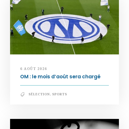
6 AOÛT 2026
OM : le mois d’août sera chargé
SÉLECTION
,
SPORTS