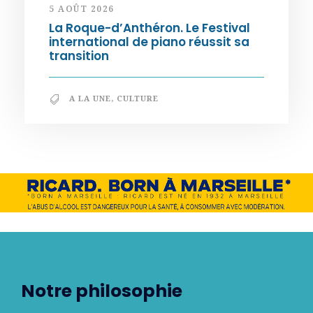
5 AOÛT 2026
La Roque-d’Anthéron. Le Festival
international de piano réussit sa
transition
A LA UNE
,
CULTURE
Notre philosophie