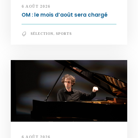
6 AOÛT 2026
OM : le mois d’août sera chargé
SÉLECTION
,
SPORTS
6 AOÛT 2026