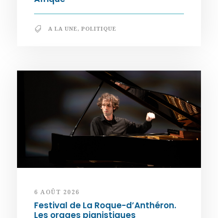
A LA UNE
,
POLITIQUE
6 AOÛT 2026
Festival de La Roque-d’Anthéron.
Les orages pianistiques