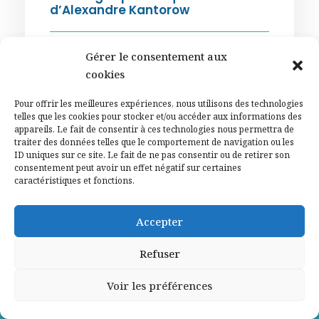
d’Alexandre Kantorow
A LA UNE
,
CULTURE
Gérer le consentement aux
cookies
Pour offrir les meilleures expériences, nous utilisons des technologies
telles que les cookies pour stocker et/ou accéder aux informations des
appareils. Le fait de consentir à ces technologies nous permettra de
traiter des données telles que le comportement de navigation ou les
ID uniques sur ce site. Le fait de ne pas consentir ou de retirer son
consentement peut avoir un effet négatif sur certaines
caractéristiques et fonctions.
Accepter
Notre philosophie
Refuser
Voir les préférences
« Le combat pour la dignité humaine n’est jamais