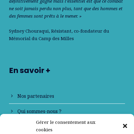
déﬁnitivement gagné mais l’essentiel est que ce combat
ne soit jamais perdu non plus, tant que des hommes et
des femmes sont prêts à le mener. »
Sydney Chouraqui
, Résistant, co-fondateur du
Mémorial du Camp des Milles
En savoir +
Nos partenaires
Qui sommes-nous ?
Gérer le consentement aux
Contactez-nous
cookies