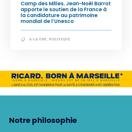
Camp des Milles. Jean-Noël Barrot
apporte le soutien de la France à
la candidature au patrimoine
mondial de l’Unesco
A LA UNE
,
POLITIQUE
Notre philosophie