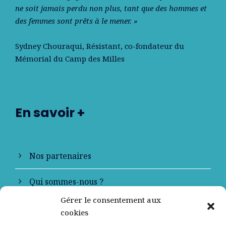
ne soit jamais perdu non plus, tant que des hommes et
des femmes sont prêts à le mener. »
Sydney Chouraqui
, Résistant, co-fondateur du
Mémorial du Camp des Milles
En savoir +
Nos partenaires
Qui sommes-nous ?
Gérer le consentement aux
Contactez-nous
cookies