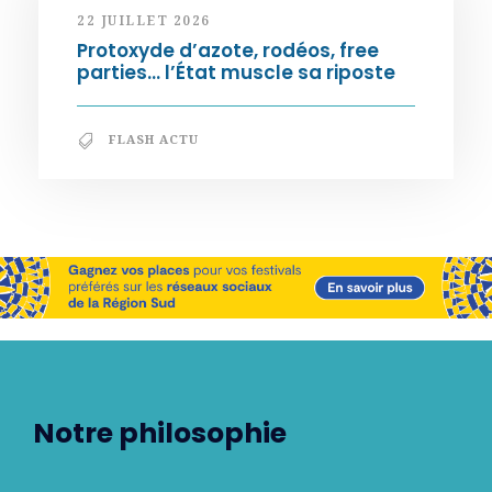
22 JUILLET 2026
Protoxyde d’azote, rodéos, free
parties… l’État muscle sa riposte
FLASH ACTU
Notre philosophie