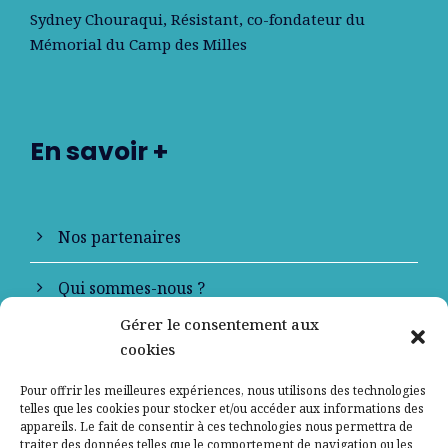
Sydney Chouraqui
, Résistant, co-fondateur du
Mémorial du Camp des Milles
En savoir +
Nos partenaires
Qui sommes-nous ?
Gérer le consentement aux
Contactez-nous
cookies
Mentions légales
Pour offrir les meilleures expériences, nous utilisons des technologies
telles que les cookies pour stocker et/ou accéder aux informations des
appareils. Le fait de consentir à ces technologies nous permettra de
Politique de confidentialité
traiter des données telles que le comportement de navigation ou les