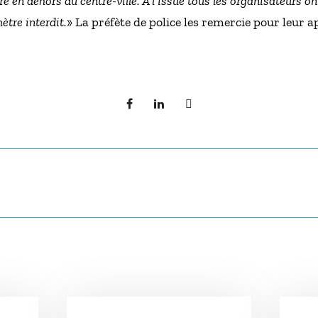
re en dehors du centre-ville. A l’issue tous les organisateurs o
mètre interdit.
» La préfète de police les remercie pour leur 