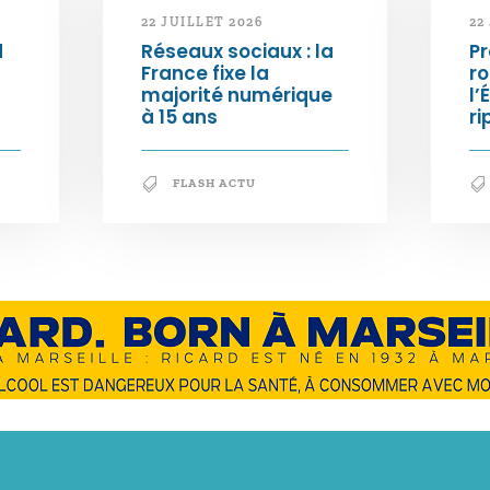
22 JUILLET 2026
22
d
Réseaux sociaux : la
Pr
France fixe la
ro
majorité numérique
l’
à 15 ans
ri
FLASH ACTU