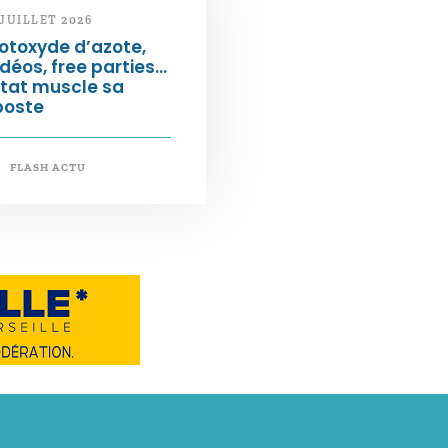
 JUILLET 2026
otoxyde d’azote,
déos, free parties…
État muscle sa
poste
FLASH ACTU