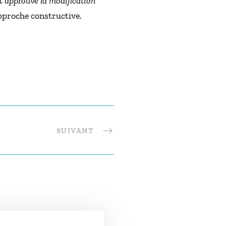
nt approuvé la modification
approche constructive.
SUIVANT