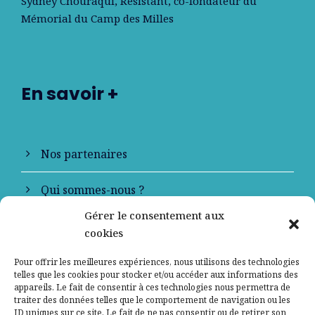
Sydney Chouraqui
, Résistant, co-fondateur du
Mémorial du Camp des Milles
En savoir +
Nos partenaires
Qui sommes-nous ?
Gérer le consentement aux
Contactez-nous
cookies
Mentions légales
Pour offrir les meilleures expériences, nous utilisons des technologies
telles que les cookies pour stocker et/ou accéder aux informations des
appareils. Le fait de consentir à ces technologies nous permettra de
Politique de confidentialité
traiter des données telles que le comportement de navigation ou les
ID uniques sur ce site. Le fait de ne pas consentir ou de retirer son