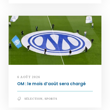
6 AOÛT 2026
OM : le mois d’août sera chargé
SÉLECTION
,
SPORTS