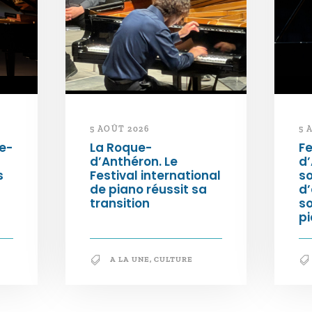
5 AOÛT 2026
5 
e-
La Roque-
Fe
d’Anthéron. Le
d’
s
Festival international
so
de piano réussit sa
d’
transition
s
pi
A LA UNE
,
CULTURE