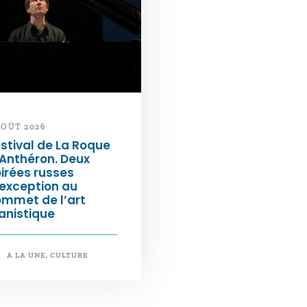
AOÛT 2026
stival de La Roque
Anthéron. Deux
irées russes
exception au
ommet de l’art
anistique
A LA UNE
,
CULTURE