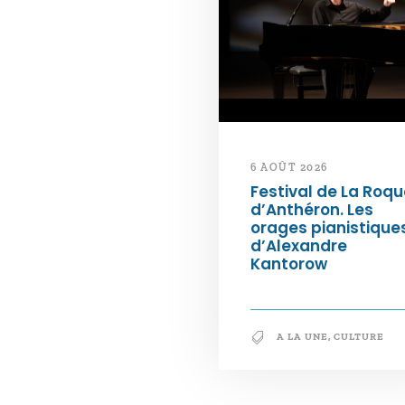
6 AOÛT 2026
Festival de La Roqu
d’Anthéron. Les
orages pianistique
d’Alexandre
Kantorow
A LA UNE
,
CULTURE