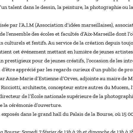
’un talent dans le dessin, la peinture, la photographie ou l
isée par l’A.I.M (Association d’idées marseillaises), associ
 l’ensemble des écoles et facultés d’Aix-Marseille dont l’o
s culturels et festifs. Au service de la création depuis touj
tient cet événement mettant en lumière de jeunes artistes 
in prestigieux pour de jeunes créatifs, l’occasion de les in
e, d’être apprécié par les regards curieux d’un public de pr
 par Anne-Marie d’Estienne d’Orves, adjointe au maire de Ma
Ricciotti, architecte, concepteur entre autres du Mucem, l’
irecteur de l’École nationale supérieure de la photographie
de la cérémonie d’ouverture.
 exposés dans le grand hall du Palais de la Bourse, où 15 
La Bourse: Samedi 7 février de 13h à 2h et dimanche de 13h à 1