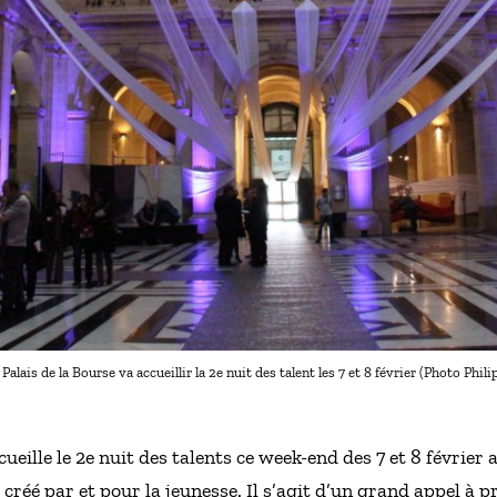
 Palais de la Bourse va accueillir la 2e nuit des talent les 7 et 8 février (Photo Phili
eille le 2e nuit des talents ce week-end des 7 et 8 février 
réé par et pour la jeunesse. Il s’agit d’un grand appel à pr