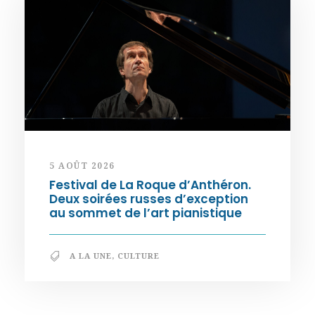
5 AOÛT 2026
Festival de La Roque d’Anthéron.
Deux soirées russes d’exception
au sommet de l’art pianistique
A LA UNE
,
CULTURE