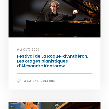
6 AOÛT 2026
Festival de La Roque-d’Anthéron.
Les orages pianistiques
d’Alexandre Kantorow
A LA UNE
,
CULTURE