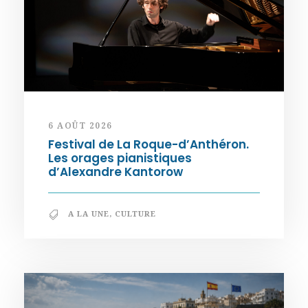
6 AOÛT 2026
Festival de La Roque-d’Anthéron.
Les orages pianistiques
d’Alexandre Kantorow
A LA UNE
,
CULTURE