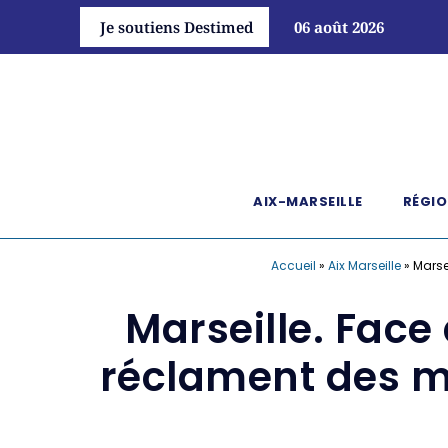
Je soutiens Destimed
06 août 2026
AIX-MARSEILLE
RÉGIO
Accueil
»
Aix Marseille
»
Marse
Marseille. Fac
réclament des mo