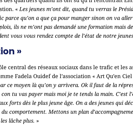
es des quartiers quand ils ont su qu’il rencontrait 
stion. «
Les jeunes m’ont dit, quand tu verras le Présid
fic parce qu’on a que ça pour manger sinon on va aller 
ois, ils ne m’ont pas demandé une formation mais de 
dent vous vous rendez compte de l’état de notre jeunes
ion »
rôle central des réseaux sociaux dans le trafic et le
 Fadela Ouidef de l’association « Art Qu’en Ciel 
par ce moyen là qu’on y arrivera. Ok il faut de la répres
le con tu vas payer mais moi je te tends la main. C’est l
ux forts dès le plus jeune âge. On a des jeunes qui dé
les du comportement. Mettons un plan d’accompagneme
les lâche plus.
»