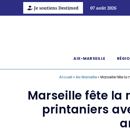
Je soutiens Destimed
07 août 2026
AIX-MARSEILLE
RÉGIO
Accueil
»
Aix Marseille
»
Marseille fête l
Marseille fête l
printaniers av
a