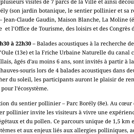
plusieurs visites de 7 parcs de la Ville et ainsi découv
 (son jardin botanique, le sentier pollinier et sa ro
 – Jean-Claude Gaudin, Maison Blanche, La Moline (éco
e et l’Office de Tourisme, des loisirs et des Congrès 
0h30 à 22h30 –
Balades acoustiques à la recherche de
’Oule (13e) et la Friche Urbaine Naturelle du canal c
llais, âgés d’au moins 6 ans, sont invités à partir à 
hauves-souris lors de 4 balades acoustiques dans deux
r du soleil, les participants auront le plaisir de r
 pour l’écosystème.
on du sentier pollinier – Parc Borély (8e). Au cœur 
er pollinier invite les visiteurs à vivre une expérie
gétaux et du pollen. Ce parcours unique de 1,5 km e
tèmes et aux enjeux liés aux allergies polliniques, a