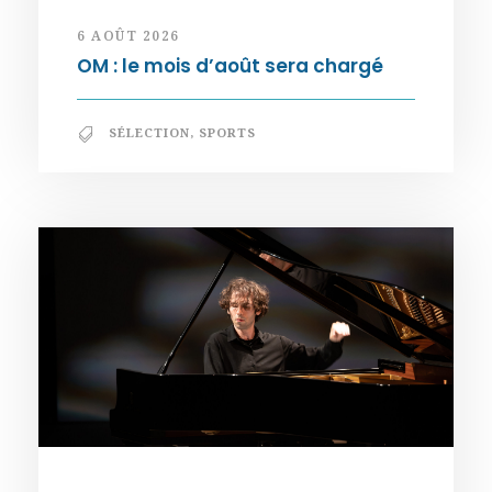
6 AOÛT 2026
OM : le mois d’août sera chargé
SÉLECTION
,
SPORTS