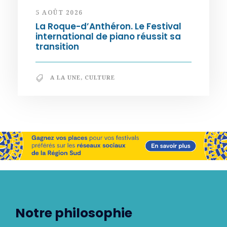
5 AOÛT 2026
La Roque-d’Anthéron. Le Festival
international de piano réussit sa
transition
A LA UNE
,
CULTURE
Notre philosophie