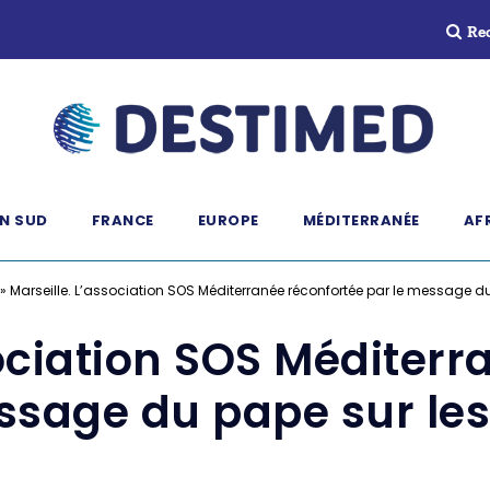
Re
N SUD
FRANCE
EUROPE
MÉDITERRANÉE
AF
»
Marseille. L’association SOS Méditerranée réconfortée par le message d
sociation SOS Méditerr
ssage du pape sur le