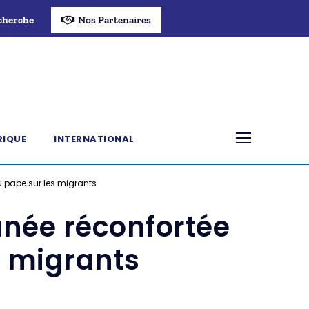
cherche
Nos Partenaires
RIQUE
INTERNATIONAL
u pape sur les migrants
anée réconfortée
s migrants