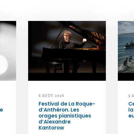
6 AOÛT 2026
5 
Festival de La Roque-
Ce
ée
d’Anthéron. Les
la
orages pianistiques
e
d’Alexandre
Kantorow