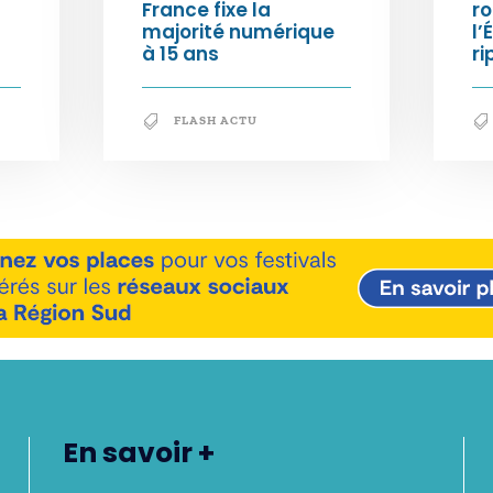
France fixe la
ro
majorité numérique
l’
à 15 ans
ri
FLASH ACTU
En savoir +