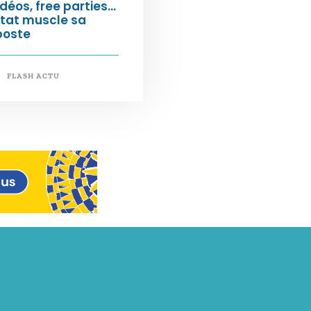
déos, free parties…
État muscle sa
poste
FLASH ACTU