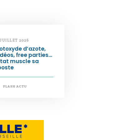
 JUILLET 2026
otoxyde d’azote,
déos, free parties…
État muscle sa
poste
FLASH ACTU