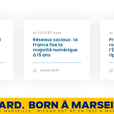
22 JUILLET 2026
22
d
Réseaux sociaux : la
Pr
France fixe la
ro
majorité numérique
l’
à 15 ans
ri
FLASH ACTU