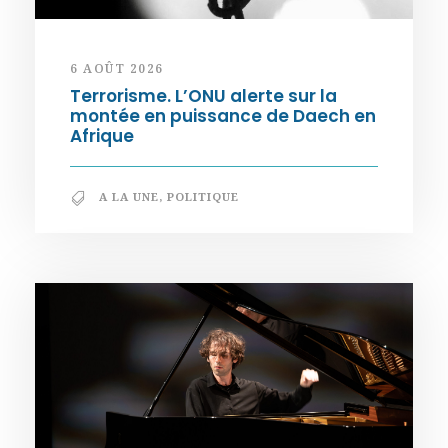
6 AOÛT 2026
Terrorisme. L’ONU alerte sur la
montée en puissance de Daech en
Afrique
A LA UNE
,
POLITIQUE