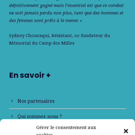
déﬁnitivement gagné mais l’essentiel est que ce combat
ne soit jamais perdu non plus, tant que des hommes et
des femmes sont prêts à le mener. »
Sydney Chouraqui
, Résistant, co-fondateur du
Mémorial du Camp des Milles
En savoir +
Nos partenaires
Qui sommes-nous ?
Gérer le consentement aux
Contactez-nous
cookies