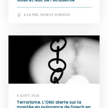
Soleil et Nuit de l’Académie
A LA UNE
,
TECH ET SCIENCES
6 AOÛT 2026
Terrorisme. L’ONU alerte sur la
montée en puissance de Daech en