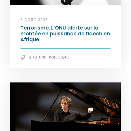
6 AOÛT 2026
Terrorisme. L’ONU alerte sur la
montée en puissance de Daech en
Afrique
A LA UNE
,
POLITIQUE