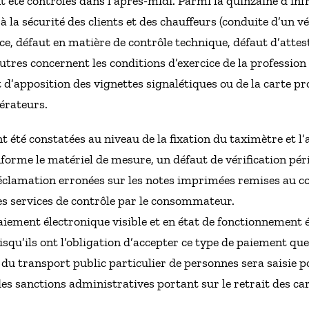
nt été contrôlés dans l’après-midi. Parmi la quinzaine d’inf
 la sécurité des clients et des chauffeurs (conduite d’un v
ce, défaut en matière de contrôle technique, défaut d’attes
autres concernent les conditions d’exercice de la professio
d’apposition des vignettes signalétiques ou de la carte pro
érateurs.
nt été constatées au niveau de la fixation du taximètre et l’
nforme le matériel de mesure, un défaut de vérification pé
 réclamation erronées sur les notes imprimées remises au
es services de contrôle par le consommateur.
iement électronique visible et en état de fonctionnement 
isqu’ils ont l’obligation d’accepter ce type de paiement que
u transport public particulier de personnes sera saisie pou
des sanctions administratives portant sur le retrait des ca