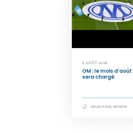
6 AOÛT 2026
OM : le mois d’août
sera chargé
SÉLECTION
,
SPORTS