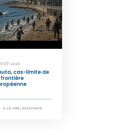
AOÛT 2026
uta, cas-limite de
 frontière
uropéenne
A LA UNE
,
POLITIQUE