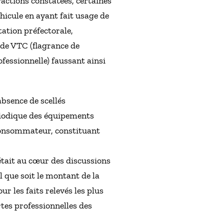
ractions constatées, certaines
éhicule en ayant fait usage de
tation préfectorale,
n de VTC (flagrance de
fessionnelle) faussant ainsi
absence de scellés
riodique des équipements
 consommateur, constituant
était au cœur des discussions
l que soit le montant de la
r les faits relevés les plus
rtes professionnelles des