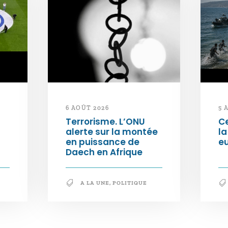
6 AOÛT 2026
5 
Terrorisme. L’ONU
Ce
alerte sur la montée
la
en puissance de
e
Daech en Afrique
A LA UNE
,
POLITIQUE