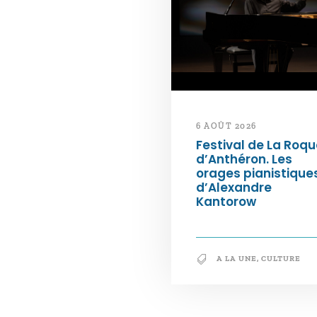
6 AOÛT 2026
Festival de La Roqu
d’Anthéron. Les
orages pianistique
d’Alexandre
Kantorow
A LA UNE
,
CULTURE