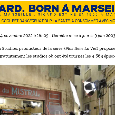
e 4 novembre 2022 à 18h29 - Dernière mise à jour le 9 juin 202
 Studios, producteur de la série «
Plus Belle La Vie
» propos
gratuitement les studios où ont été tournés les 4 665 épiso