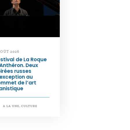
AOÛT 2026
stival de La Roque
Anthéron. Deux
irées russes
exception au
ommet de l’art
anistique
A LA UNE
,
CULTURE