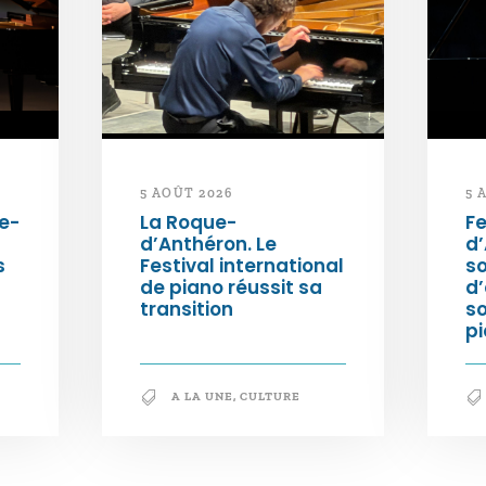
5 AOÛT 2026
5 
e-
La Roque-
Fe
d’Anthéron. Le
d’
s
Festival international
so
de piano réussit sa
d’
transition
s
pi
A LA UNE
,
CULTURE