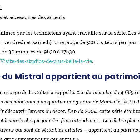
.
 et accessoires des acteurs.
imée par les techniciens ayant travaillé sur la série. Les v
, vendredi et samedi). Une jauge de 320 visiteurs par jour
 de 30 minutes de 9h30 à 17h30.
:
Visite-des-studios-de-plus-belle-la-vie
.
 du Mistral appartient au patrimoi
 charge de la Culture rappelle: «
Le dernier clap du 4 665e ép
n des habitants d’un quartier imaginaire de Marseille : le Mistr
r découvrir l’envers du décor. Depuis 2004, cette série était 
nt lesquels chaque jour des fans attendaient… La célèbre place 
sans qui sont de véritables artistes – appartient au patrimoi
ée gratuitement par toutes et tous.
»