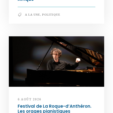
A LA UNE
,
POLITIQUE
6 AOÛT 2026
Festival de La Roque-d’Anthéron.
Les orages pianistiques