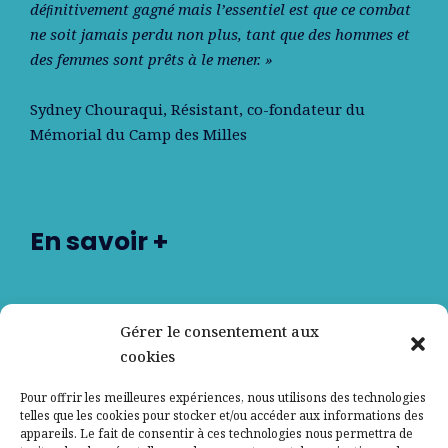
déﬁnitivement gagné mais l’essentiel est que ce combat
ne soit jamais perdu non plus, tant que des hommes et
des femmes sont prêts à le mener. »
Sydney Chouraqui
, Résistant, co-fondateur du
Mémorial du Camp des Milles
En savoir +
Nos partenaires
Gérer le consentement aux
cookies
Qui sommes-nous ?
Pour offrir les meilleures expériences, nous utilisons des technologies
telles que les cookies pour stocker et/ou accéder aux informations des
Contactez-nous
appareils. Le fait de consentir à ces technologies nous permettra de