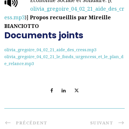
Économie Sociale et Solidaire. [(
olivia_gregoire_04_02_21_aide_des_cr
ess.mp3
)]
Propos recueillis par Mireille
BIANCIOTTO
Documents joints
olivia_gregoire_04_02_21_aide_des_cress.mp3
olivia_gregoire_04_02_21_le_fonds_urgencess_et_le_plan_d
e_relance.mp3
PRÉCÉDENT
SUIVANT