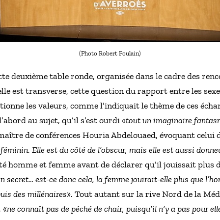
(Photo Robert Poulain)
ette deuxième table ronde, organisée dans le cadre des renc
elle est transverse, cette question du rapport entre les sex
itionne les valeurs, comme l’indiquait le thème de ces éch
d’abord au sujet, qu’il s’est ourdi «
tout un imaginaire fantas
 maître de conférences Houria Abdelouaed, évoquant celui 
féminin. Elle est du côté de l’obscur, mais elle est aussi donne
été homme et femme avant de déclarer qu’il jouissait plus d
 un secret… est-ce donc cela, la femme jouirait-elle plus que l’h
uis des millénaires
». Tout autant sur la rive Nord de la Méd
 «
ne connaît pas de péché de chair, puisqu’il n’y a pas pour el