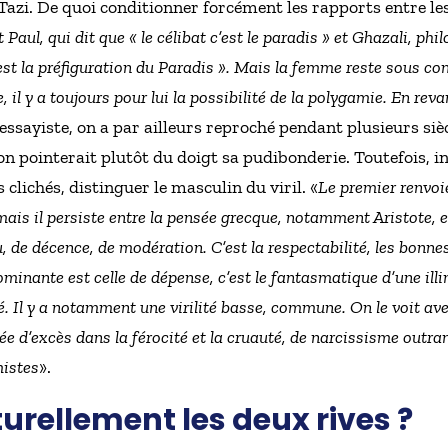
Tazi. De quoi conditionner forcément les rapports entre les
Paul, qui dit que « le célibat c’est le paradis » et Ghazali, phi
est la préfiguration du Paradis ». Mais la femme reste sous con
il y a toujours pour lui la possibilité de la polygamie. En reva
l’essayiste, on a par ailleurs reproché pendant plusieurs sièc
on pointerait plutôt du doigt sa pudibonderie. Toutefois, in
 clichés, distinguer le masculin du viril. «
Le premier renvoi
mais il persiste entre la pensée grecque, notamment Aristote, e
eu, de décence, de modération. C’est la respectabilité, les bonne
dominante est celle de dépense, c’est le fantasmatique d’une il
ilité. Il y a notamment une virilité basse, commune. On le voit 
ée d’excès dans la férocité et la cruauté, de narcissisme outran
mistes
».
turellement les deux rives ?