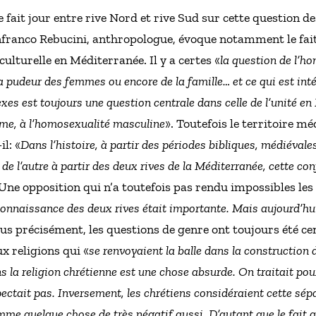
 fait jour entre rive Nord et rive Sud sur cette question d
anfranco Rebucini, anthropologue, évoque notamment le fait
é culturelle en Méditerranée. Il y a certes «
la question de l’ho
a pudeur des femmes ou encore de la famille… et ce qui est inté
xes est toujours une question centrale dans celle de l’unité en
tisme, à l’homosexualité masculine
». Toutefois le territoire mé
l: «
Dans l’histoire, à partir des périodes bibliques, médiéval
de l’autre à partir des deux rives de la Méditerranée, cette con
 Une opposition qui n’a toutefois pas rendu impossibles les
connaissance des deux rives était importante. Mais aujourd’hu
lus précisément, les questions de genre ont toujours été ce
x religions qui «
se renvoyaient la balle dans la construction d
ans la religion chrétienne est une chose absurde. On traitait p
ectait pas. Inversement, les chrétiens considéraient cette sép
me quelque chose de très négatif aussi. D’autant que le fait 