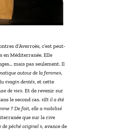
ontres d’Averroès, c’est peut-
es en Méditerranée. Elle
anges… mais pas seulement. Il
matique autour de la femme
»,
du «
vagin denté
», et cette
use de vie
». Et de revenir sur
ans le second cas. «
Et il a été
omme ? De fait, elle a mobilisé
iterranée que sur la rive
le de péché originel
», avance de