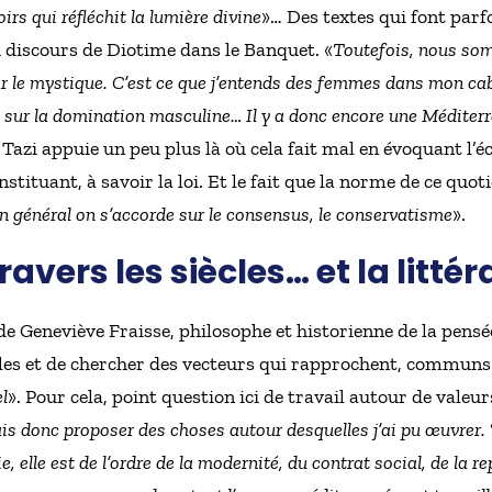
rs qui réfléchit la lumière divine
»… Des textes qui font parf
discours de Diotime dans le Banquet. «
Toutefois, nous som
ar le mystique. C’est ce que j’entends des femmes dans mon ca
 sur la domination masculine… Il y a donc encore une Méditerra
 Tazi appuie un peu plus là où cela fait mal en évoquant l’éc
nstituant, à savoir la loi. Et le fait que la norme de ce quot
n général on s’accorde sur le consensus, le conservatisme
».
avers les siècles… et la littér
de Geneviève Fraisse, philosophe et historienne de la pensé
les et de chercher des vecteurs qui rapprochent, communs. L
el
». Pour cela, point question ici de travail autour de valeu
is donc proposer des choses autour desquelles j’ai pu œuvrer. 
elle est de l’ordre de la modernité, du contrat social, de la r