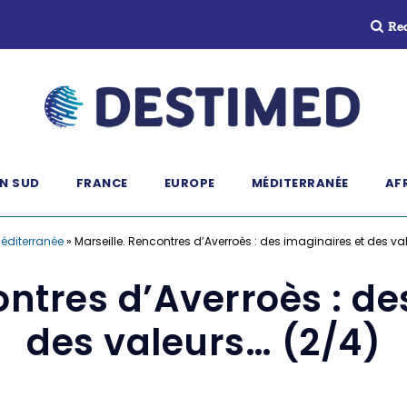
Re
N SUD
FRANCE
EUROPE
MÉDITERRANÉE
AF
éditerranée
»
Marseille. Rencontres d’Averroès : des imaginaires et des va
ontres d’Averroès : de
des valeurs… (2/4)