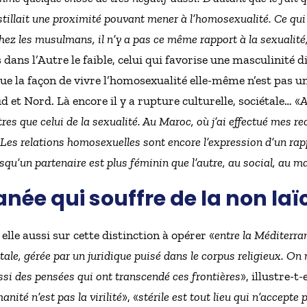
illait une proximité pouvant mener à l’homosexualité. Ce qui 
z les musulmans, il n’y a pas ce même rapport à la sexualité,
 dans l’Autre le faible, celui qui favorise une masculinité d
ue la façon de vivre l’homosexualité elle-même n’est pas uni
 et Nord. Là encore il y a rupture culturelle, sociétale… «
A
es que celui de la sexualité. Au Maroc, où j’ai effectué mes re
Les relations homosexuelles sont encore l’expression d’un rappo
rsqu’un partenaire est plus féminin que l’autre, au social, au m
née qui souffre de la non laï
lle aussi sur cette distinction à opérer «
entre la Méditerran
ntale, gérée par un juridique puisé dans le corpus religieux. On 
ssi des pensées qui ont transcendé ces frontières
», illustre-t
anité n’est pas la virilité
», «
stérile est tout lieu qui n’accepte 