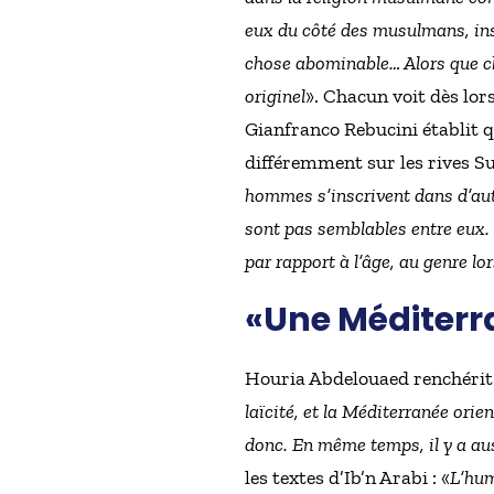
eux du côté des musulmans, inst
chose abominable… Alors que che
originel
». Chacun voit dès lors
Gianfranco Rebucini établit q
différemment sur les rives Sud
hommes s’inscrivent dans d’autr
sont pas semblables entre eux. 
par rapport à l’âge, au genre lo
«Une Méditerra
Houria Abdelouaed renchérit e
laïcité, et la Méditerranée orie
donc. En même temps, il y a au
les textes d’Ib’n Arabi : «
L’hum