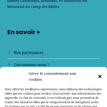
Sydney Chouraqui
, Résistant, co-fondateur du
Mémorial du Camp des Milles
En savoir +
Nos partenaires
Qui sommes-nous ?
Gérer le consentement aux
Contactez-nous
cookies
Mentions légales
Pour offrir les meilleures expériences, nous utilisons des technologies
telles que les cookies pour stocker et/ou accéder aux informations des
appareils. Le fait de consentir à ces technologies nous permettra de
Politique de confidentialité
traiter des données telles que le comportement de navigation ou les
ID uniques sur ce site. Le fait de ne pas consentir ou de retirer son