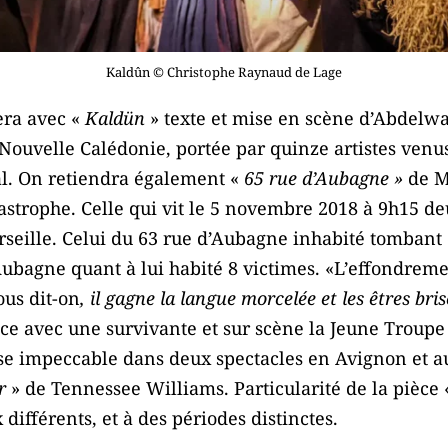
Kaldûn © Christophe Raynaud de Lage
era avec «
Kaldün
» texte et mise en scène d’Abdelwa
Nouvelle Calédonie, portée par quinze artistes venus
al. On retiendra également «
65 rue d’Aubagne »
de M
astrophe. Celle qui vit le 5 novembre 2018 à 9h15 d
arseille. Celui du 63 rue d’Aubagne inhabité tombant
Aubagne quant à lui habité 8 victimes. «L’effondreme
ous dit-on
, il gagne la langue morcelée et les êtres bris
ice avec une survivante et sur scène la Jeune Troupe 
se impeccable dans deux spectacles en Avignon et 
r
» de Tennessee Williams. Particularité de la pièce 
différents, et à des périodes distinctes.