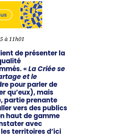
25 à 11h01
ient de présenter la
qualité
ammés. «
La Criée se
rtage et le
ndre pour parler de
er qu’eux), mais
, partie prenante
ller vers des publics
ion haut de gamme
onstater avec
s territoires d’ici