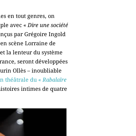
mes en tout genres, on
mple avec «
Dire une société
onçus par Grégoire Ingold
 en scène Lorraine de
 et la lenteur du système
 France, seront développées
urin Ollès – inoubliable
on théâtrale du «
Rabalaïre
histoires intimes de quatre