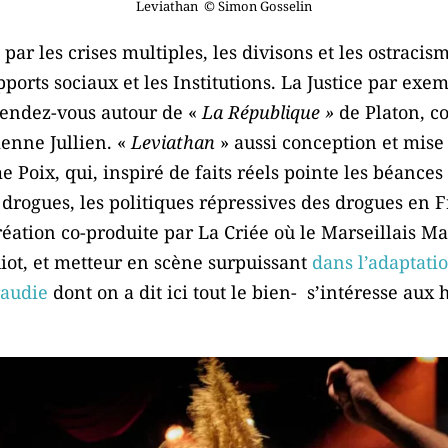
Leviathan © Simon Gosselin
par les crises multiples, les divisons et les ostracis
pports sociaux et les Institutions. La Justice par exe
rendez-vous autour de «
La République »
de Platon, c
enne Jullien. «
Leviathan
» aussi conception et mise
 Poix, qui, inspiré de faits réels pointe les béances
x drogues, les politiques répressives des drogues en
réation co-produite par La Criée où le Marseillais Ma
iot, et metteur en scène surpuissant
dans l’adaptati
raudie
dont on a dit ici tout le bien- s’intéresse aux 