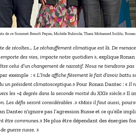
nts de ce Sommet Benoît Payan, Michèle Rubirola, Thani Mohamed Soilihi, Ronan
te de récoltes… Le réchauffement climatique est là. De menace 
i emporte des vies, impacte notre quotidien
», explique Rona
être celui d’un changement de narratif. Nous ne tiendrons pas l
 par exemple : «
L’Inde affiche fièrement le fait d’avoir battu 
lu un président climatosceptique.
» Pour Ronan Dantec : «
Il 
ers les +4 degrés dans la seconde moitié du XXIe siècle.
» Il i
on. Les défis seront considérables .
» «
Mais il faut aussi
, pours
an Dantec n’ignore pas l’agression Russe et ce qu’elle impli
ent être communes.
» Ne plus être dépendant des énergies fos
 de guerre russe.
»