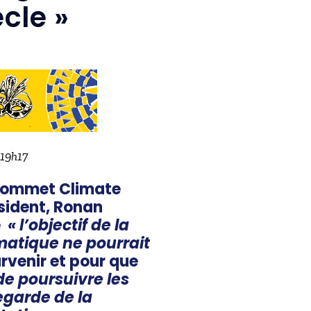
cle »
 19h17
 Sommet Climate
sident, Ronan
e
« l’objectif de la
matique ne pourrait
rvenir et pour que
de poursuivre les
egarde de la