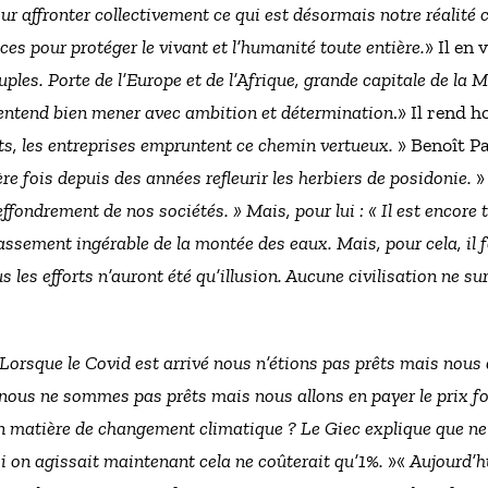
ur affronter collectivement ce qui est désormais notre réalité 
ces pour protéger le vivant et l’humanité toute entière.
» Il en 
euples. Porte de l’Europe et de l’Afrique, grande capitale de la 
e entend bien mener avec ambition et détermination
.» Il rend
nts, les entreprises empruntent ce chemin vertueux.
» Benoît P
ère fois depuis des années refleurir les herbiers de posidonie.
»
fondrement de nos sociétés. » Mais, pour lui : « Il est encore 
ssement ingérable de la montée des eaux. Mais, pour cela, il fau
s les efforts n’auront été qu’illusion. Aucune civilisation ne su
Lorsque le Covid est arrivé nous n’étions pas prêts mais nous 
 nous ne sommes pas prêts mais nous allons en payer le prix fo
en matière de changement climatique ? Le Giec explique que ne r
i on agissait maintenant cela ne coûterait qu’1%.
»«
Aujourd’h