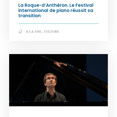
La Roque-d’Anthéron. Le Festival
international de piano réussit sa
transition
A LA UNE
,
CULTURE