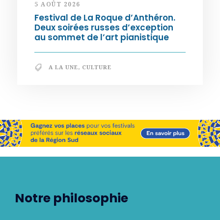
5 AOÛT 2026
Festival de La Roque d’Anthéron.
Deux soirées russes d’exception
au sommet de l’art pianistique
A LA UNE
,
CULTURE
Notre philosophie