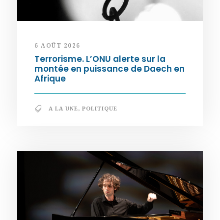
6 AOÛT 2026
Terrorisme. L’ONU alerte sur la
montée en puissance de Daech en
Afrique
A LA UNE
,
POLITIQUE