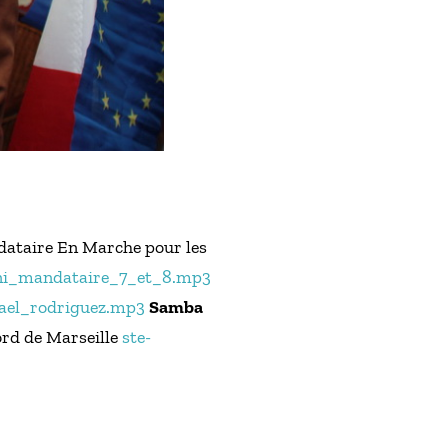
ataire En Marche pour les
ni_mandataire_7_et_8.mp3
fael_rodriguez.mp3
Samba
ord de Marseille
ste-