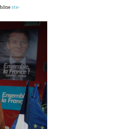
Rhône
ste-