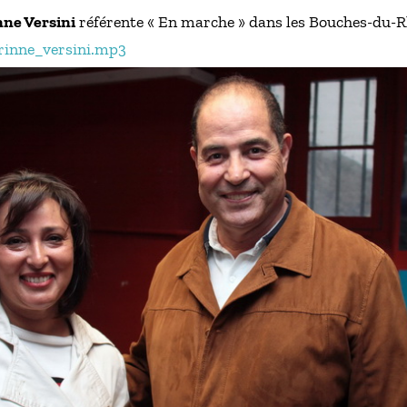
nne Versini
référente « En marche » dans les Bouches-du-
rinne_versini.mp3