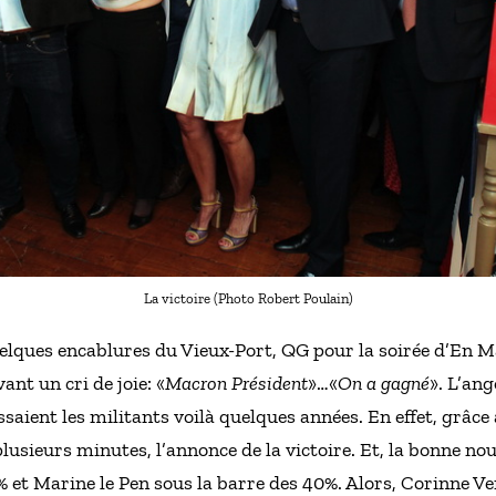
La victoire (Photo Robert Poulain)
 quelques encablures du Vieux-Port, QG pour la soirée d’En 
avant un cri de joie: «
Macron Président
»…«
On a gagné
». L’ang
saient les militants voilà quelques années. En effet, grâce
plusieurs minutes, l’annonce de la victoire. Et, la bonne no
et Marine le Pen sous la barre des 40%. Alors, Corinne Ve