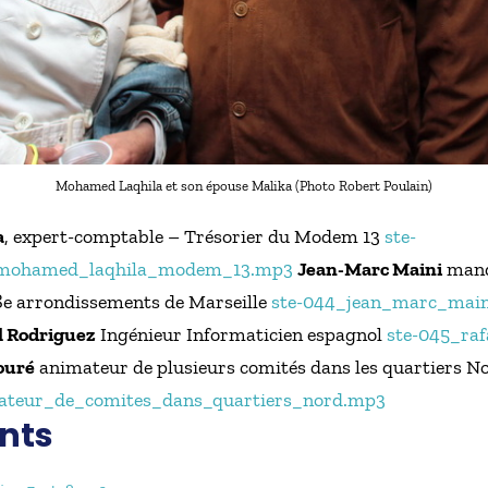
Mohamed Laqhila et son épouse Malika (Photo Robert Poulain)
a
, expert-comptable – Trésorier du Modem 13
ste-
mohamed_laqhila_modem_13.mp3
Jean-Marc Maini
mand
 8e arrondissements de Marseille
ste-044_jean_marc_mai
l Rodriguez
Ingénieur Informaticien espagnol
ste-045_ra
ouré
animateur de plusieurs comités dans les quartiers N
teur_de_comites_dans_quartiers_nord.mp3
nts