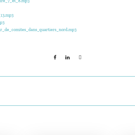
ire_7_et_8.mp3
13.mp3
mp3
r_de_comites_dans_quartiers_nord.mp3