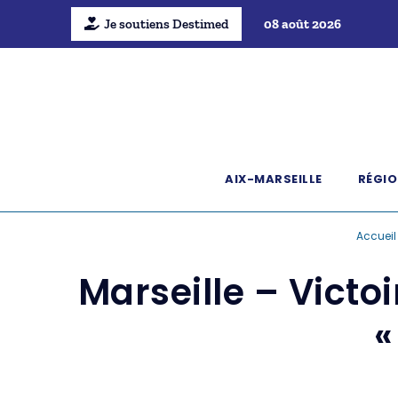
Je soutiens Destimed
08 août 2026
AIX-MARSEILLE
RÉGIO
Accueil
Marseille – Vict
«