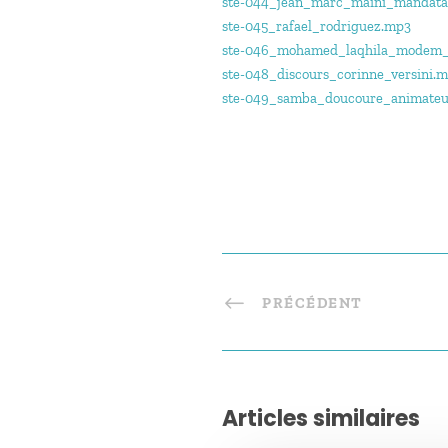
ste-044_jean_marc_maini_mandata
ste-045_rafael_rodriguez.mp3
ste-046_mohamed_laqhila_modem_
ste-048_discours_corinne_versini.
ste-049_samba_doucoure_animateu
PRÉCÉDENT
Articles similaires