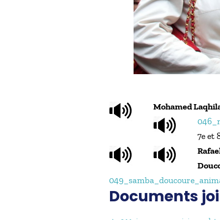
Mohamed Laqhil
046_
7e et
Rafae
Douc
049_samba_doucoure_anima
Documents joi