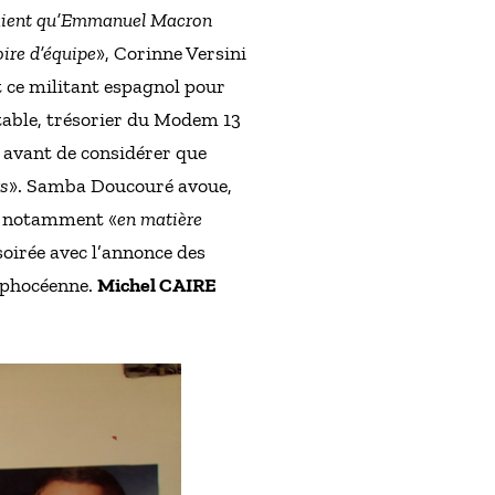
aient qu’Emmanuel Macron
oire d’équipe
», Corinne Versini
it ce militant espagnol pour
able, trésorier du Modem 13
 avant de considérer que
rs
». Samba Doucouré avoue,
, notamment «
en matière
 soirée avec l’annonce des
 phocéenne.
Michel CAIRE