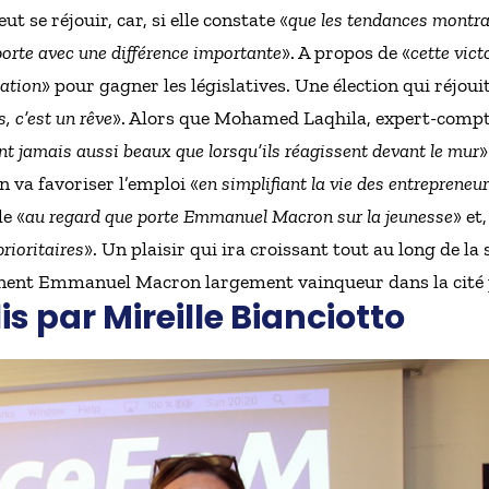
 se réjouir, car, si elle constate «
que les tendances montr
emporte avec une différence importante
». A propos de «
cette vict
sation
» pour gagner les législatives. Une élection qui réjou
, c’est un rêve
». Alors que Mohamed Laqhila, expert-compt
nt jamais aussi beaux que lorsqu’ils réagissent devant le mur
»
 va favoriser l’emploi «
en simplifiant la vie des entrepreneu
le «
au regard que porte Emmanuel Macron sur la jeunesse
» et
rioritaires
». Un plaisir qui ira croissant tout au long de la
onnent Emmanuel Macron largement vainqueur dans la cité
is par Mireille Bianciotto